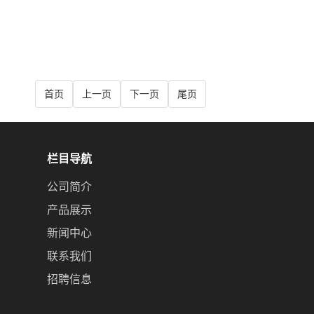
首页
上一页
下一页
尾页
栏目导航
公司简介
产品展示
新闻中心
联系我们
招聘信息